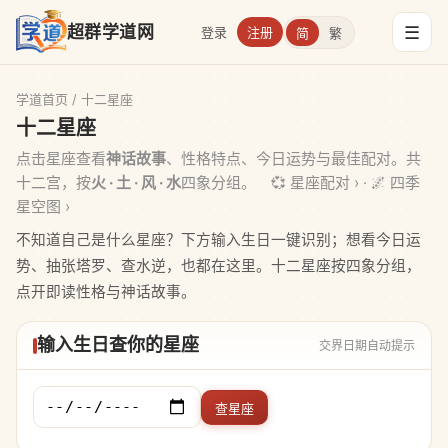
☰
超群学道网
登录
注册
简
繁
学道首页
/ 十二星座
十二星座
点击星座查看
神话故事
、性格特点、今日运势与最佳配对。共
十二宫，按
火 · 土 · 风 · 水
四象分组。
💞 星座配对 ›
·
🌌 四季
星空图 ›
不知道自己是什么星座？下方输入生日一键识别；想看今日运
势、抽张塔罗、查水逆，也都在这里。十二星座按四象分组，
点开即读性格与神话故事。
输入生日查你的星座
交界日期自动提示
查星座