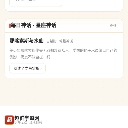
每日神话 · 星座神话
更多 ›
那喀索斯与水仙
古希腊 · 希腊神话
美少年那喀索斯俊美无双却冷待众人。受罚的他于水边俯见自己的
倒影，痴恋不能自拔，终
阅读全文与赏析 ›
超群学道网
超
学海无涯 · 道法自然