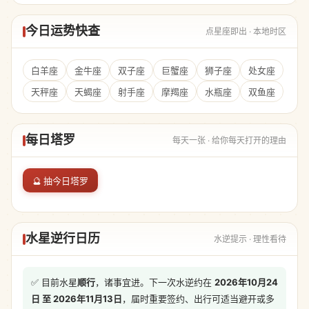
今日运势快查
点星座即出 · 本地时区
白羊座
金牛座
双子座
巨蟹座
狮子座
处女座
天秤座
天蝎座
射手座
摩羯座
水瓶座
双鱼座
每日塔罗
每天一张 · 给你每天打开的理由
🔮 抽今日塔罗
水星逆行日历
水逆提示 · 理性看待
✅ 目前水星
顺行
，诸事宜进。下一次水逆约在
2026年10月24
日 至 2026年11月13日
，届时重要签约、出行可适当避开或多