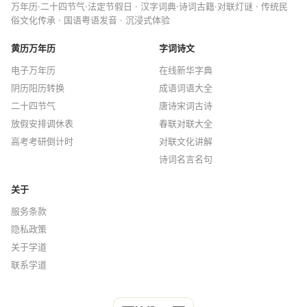
万年历·二十四节气·法定节假日 · 汉字词典·诗词古籍·对联灯谜 · 传统民
俗文化传承 · 国语粤语发音 · 沉浸式体验
黄历万年历
字词诗文
电子万年历
在线新华字典
阴历阳历转换
成语词语大全
二十四节气
唐诗宋词古诗
放假安排调休表
春联对联大全
高考考研倒计时
对联文化讲解
诗词名言名句
关于
服务条款
隐私政策
关于学道
联系学道